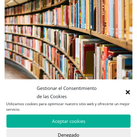
Gestionar el Consentimiento
de las Cookies
Utilizamos cookies para optimizar nuestro sitio web y ofrecerte un mejor
servicio.
El aprendizaje genera una serie de sentimientos,
Aceptar cookies
desde el interés y el quedarse enfrascado por un
lado, hasta una inquietud que se asemeja al miedo,
Denegado